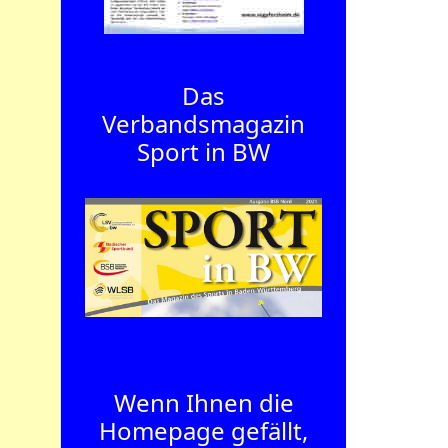
Das
Verbandsmagazin
Sport in BW
Wenn Ihnen die
Homepage gefällt,