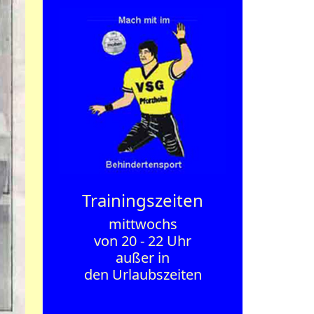
Trainings­zeiten
mittwochs
von 20 - 22 Uhr
außer in
den Urlaubszeiten