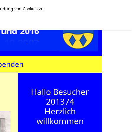
endung von Cookies zu.
penden
Hallo Besucher
201374
Herzlich
willkommen