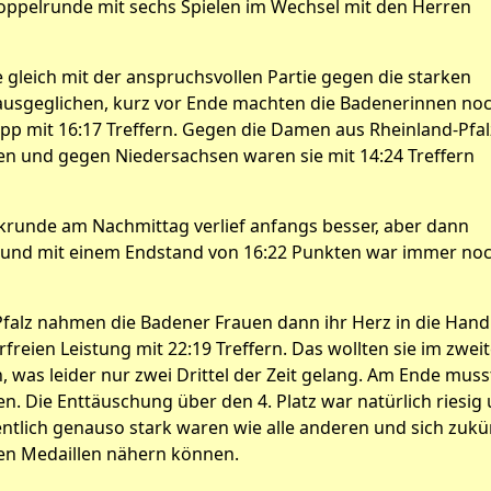
oppelrunde mit sechs Spielen im Wechsel mit den Herren
leich mit der anspruchsvollen Partie gegen die starken
ausgeglichen, kurz vor Ende machten die Badenerinnen no
app mit 16:17 Treffern. Gegen die Damen aus Rheinland-Pfal
en und gegen Niedersachsen waren sie mit 14:24 Treffern
krunde am Nachmittag verlief anfangs besser, aber dann
ein und mit einem Endstand von 16:22 Punkten war immer no
falz nahmen die Badener Frauen dann ihr Herz in die Han
freien Leistung mit 22:19 Treffern. Das wollten sie im zwei
 was leider nur zwei Drittel der Zeit gelang. Am Ende mus
en. Die Enttäuschung über den 4. Platz war natürlich riesig
gentlich genauso stark waren wie alle anderen und sich zukü
den Medaillen nähern können.