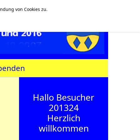
endung von Cookies zu.
penden
Hallo Besucher
201324
Herzlich
willkommen