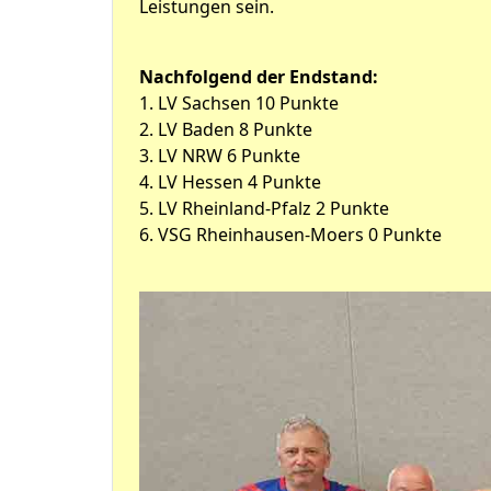
Leistungen sein.
Nachfolgend der Endstand:
1. LV Sachsen 10 Punkte
2. LV Baden 8 Punkte
3. LV NRW 6 Punkte
4. LV Hessen 4 Punkte
5. LV Rheinland-Pfalz 2 Punkte
6. VSG Rheinhausen-Moers 0 Punkte