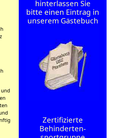
hinterlassen Sie
bitte einen Eintrag in
unserem Gästebuch
ch
z
ch
d und
ten
sten
 und
Zertifizierte
nftig
Behinderten­
sportgruppe