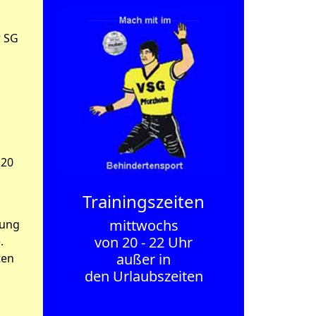
r SG
:20
Trainings­zeiten
mittwochs
nung
von 20 - 22 Uhr
.
außer in
ten
den Urlaubszeiten
n