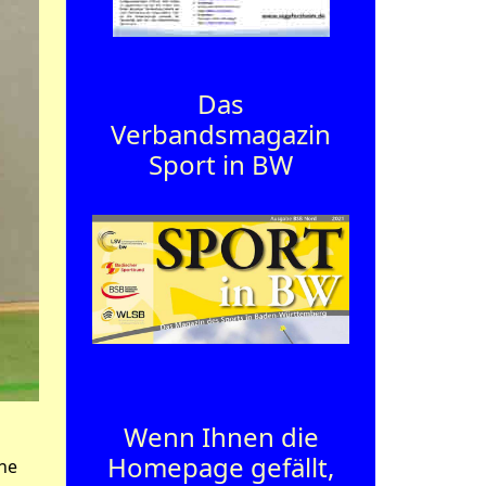
Das
Verbandsmagazin
Sport in BW
Wenn Ihnen die
Homepage gefällt,
ine