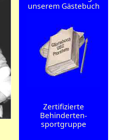
unserem Gästebuch
Zertifizierte
Behinderten­
sportgruppe