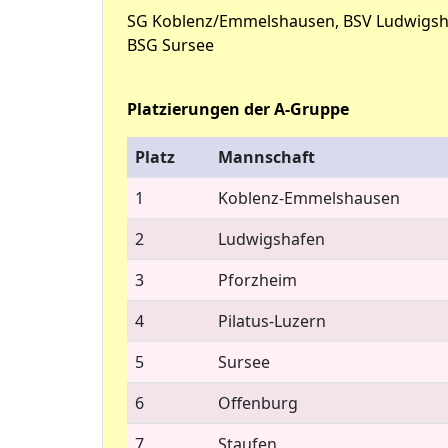
SG Koblenz/Emmelshausen, BSV Ludwigshaf
BSG Sursee
Platzierungen der A-Gruppe
Platz
Mannschaft
1
Koblenz-Emmelshausen
2
Ludwigshafen
3
Pforzheim
4
Pilatus-Luzern
5
Sursee
6
Offenburg
7
Staufen