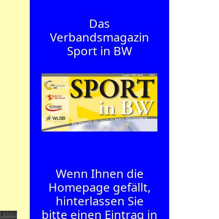
Das
Verbandsmagazin
Sport in BW
Wenn Ihnen die
Homepage gefällt,
hinterlassen Sie
bitte einen Eintrag in