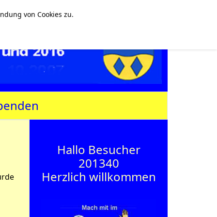
endung von Cookies zu.
penden
Hallo Besucher
201340
Herzlich willkommen
urde